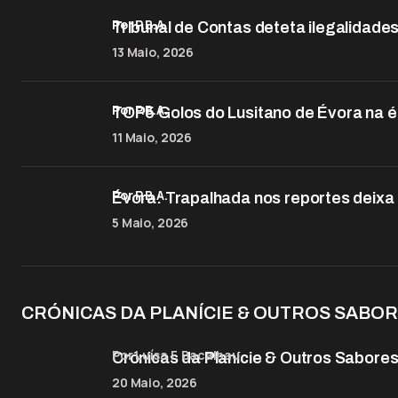
por P.B.A.
Tribunal de Contas deteta ilegalida
13 Maio, 2026
por P.B.A.
TOP5 Golos do Lusitano de Évora na 
11 Maio, 2026
por P.B.A.
Évora: Trapalhada nos reportes deixa
5 Maio, 2026
CRÓNICAS DA PLANÍCIE & OUTROS SABO
por Luísa F. Bacalhau
Crónicas da Planície & Outros Sabores
20 Maio, 2026