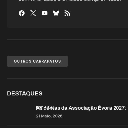
OUTROS CARRAPATOS
DESTAQUES
por P.B.A.
As contas da Associação Évora 2027: D
21 Maio, 2026