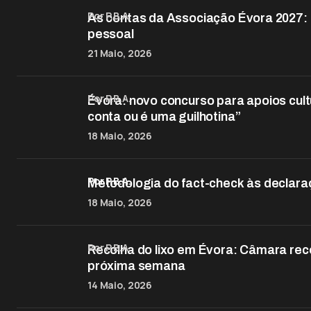
por P.B.A.
As contas da Associação Évora 2027: d
pessoal
21 Maio, 2026
por P.B.A.
Évora: novo concurso para apoios cult
conta ou é uma guilhotina”
18 Maio, 2026
por P.B.A.
Metodologia do fact-check às declara
18 Maio, 2026
por P.B.A.
Recolha do lixo em Évora: Câmara rec
próxima semana
14 Maio, 2026