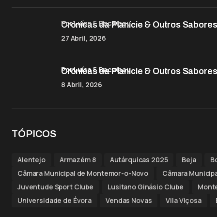
por Luísa F. Bacalhau
Crónicas da Planície & Outros Sabores
27 Abril, 2026
por Luísa F. Bacalhau
Crónicas da Planície & Outros Sabores
8 Abril, 2026
TÓPICOS
Alentejo
Armazém 8
Autárquicas 2025
Beja
B
Câmara Municipal de Montemor-o-Novo
Câmara Municip
Juventude Sport Clube
Lusitano Ginásio Clube
Mont
Universidade de Évora
Vendas Novas
Vila Viçosa